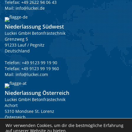
Telefax: +49 2622 94 06 43
Mail:
info@luckei.de
Niederlassung Südwest
Luckei GmbH Betonfrästechnik
Grenzweg 5
91233 Lauf / Pegnitz
Deutschland
Telefon:
+49 9123 99 19 90
Telefax: +49 9123 99 19 960
Mail:
info@luckei.com
Niederlassung Österreich
Luckei GmbH Betonfrästechnik
Achort
5310 Mondsee St. Lorenz
Österreich
Wir verwenden Cookies, um dir die bestmögliche Erfahrung
Telefon:
+43 676 61 26 717
auf unserer Website zu bieten.